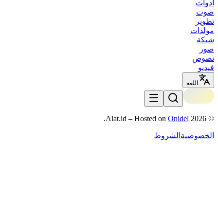
أدوات
صوت
تطوير
مولدات
شبكة
صور
نصوص
فيديو
اللغة
.
Onidel
Alat.id – Hosted on
2026
©
الخصوصية
الشروط