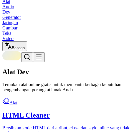
Alat
Audio
Dev
Generator
Jaringan
Gambar
Teks
Video
Bahasa
Alat Dev
Temukan alat online gratis untuk membantu berbagai kebutuhan
pengembangan perangkat lunak Anda.
Alat
HTML Cleaner
Bersihkan kode HTML dari atribut, class, dan style inline yang tidak